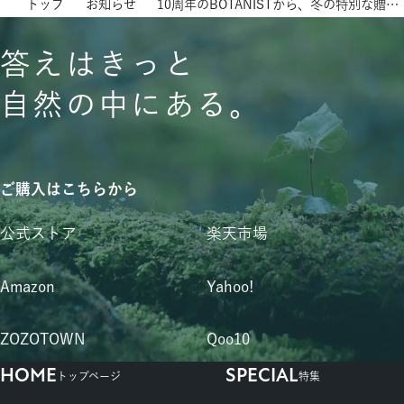
トップ
お知らせ
10周年のBOTANISTから、冬の特別な贈り物。白樺の枝をアップサイクルしたリードディフューザーを抽選で100名様に。
答えはきっと
自然の中にある。
ご購入はこちらから
公式ストア
楽天市場
Amazon
Yahoo!
ZOZOTOWN
Qoo10
HOME
SPECIAL
トップページ
特集