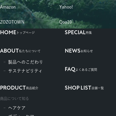
Amazon
Yahoo!
ZOZOTOWN
Qoo10
HOME
SPECIAL
トップページ
特集
ABOUT
NEWS
私たちについて
お知らせ
製品へのこだわり
FAQ
よくあるご質問
サステナビリティ
PRODUCT
SHOP LIST
商品紹介
店舗一覧
商品について知る
ヘアケア