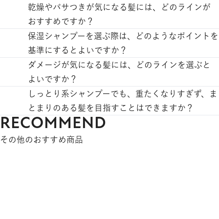
りやすい髪へ導きます。
ため、ヘアケアではうるおいを「与える」だけでな
乾燥した髪には、うるおいを与えるだけでなく、水
乾燥やパサつきが気になる髪には、どのラインが
く、うるおいを保ちやすい状態へ整えることが大切
分を保ちやすい状態へ整えることも大切です。ダ
おすすめですか？
です。
メージを受けた髪は、水分を保持しにくい状態に
モイストがおすすめです。髪の広がりやまとまりに
保湿シャンプーを選ぶ際は、どのようなポイントを
モイストは、髪をやさしく洗いながらうるおいを守
なっているため、髪のうるおいバランスに着目した
くさは、乾燥やダメージによって水分バランスが乱
基準にするとよいですか？
り、毛先までしっとりまとまりやすい髪へ導きま
ケアが求められます。
れることが原因のひとつです。モイストは、髪をや
保湿シャンプーを選ぶ際は、「しっとり感」だけで
ダメージが気になる髪には、どのラインを選ぶと
す。
モイストは、髪をやさしく洗いながらうるおいを守
さしく洗いながらうるおいを守り、しっとりまとま
なく、髪の水分を保ちやすい状態へ整えられるかど
よいですか？
り、毛先までしっとりまとまりやすい髪へ導きま
りやすい髪へ導きます。
うかも大切なポイントです。乾燥やダメージによっ
ダメージが気になる髪には、補修するだけでなく、
しっとり系シャンプーでも、重たくなりすぎず、ま
す。
て水分を保ちにくくなった髪には、うるおいを守り
水分を保ちやすい状態へ整えられるシャンプーを選
とまりのある髪を目指すことはできますか？
RECOMMEND
ながら洗うケアが求められます。
ぶことが大切です。乾燥やダメージによって髪の水
しっとり系シャンプーでも、髪の水分バランスを整
モイストは、髪をやさしく洗いながらうるおいを守
分バランスが乱れると、パサつきや広がりにつなが
えることで、重たくなりすぎず、まとまりやすい髪
その他のおすすめ商品
り、毛先までしっとりまとまりやすい髪へ導きま
ることがあります。
へ導くことができます。モイストは、うるおいを守
す。
モイストは、髪をやさしく洗いながらうるおいを守
りながらやさしく洗い上げ、自然にまとまりやすい
り、しっとりまとまりやすい髪へ導きます。
仕上がりを目指したラインになります。