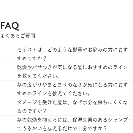
FAQ
よくあるご質問
モイストは、どのような髪質やお悩みの方におす
すめですか？
モイストは、乾燥やダメージによるパサつき、広が
乾燥やパサつきが気になる髪におすすめのライン
りが気になる方におすすめのラインです。水分を保
を教えてください。
ちにくくなった髪をやさしく洗いながらうるおいを
モイストがおすすめです。髪のパサつきは、キュー
髪の広がりやまとまりのなさが気になる方におす
守り、毛先までしっとりまとまりやすい髪へ導きま
ティクルの乱れによる水分不足が原因のひとつで
すめのラインを教えてください。
す。
す。モイストは、髪をやさしく洗いながらうるおい
モイストがおすすめです。髪の広がりやまとまりに
ダメージを受けた髪は、なぜ水分を保ちにくくな
を守り、毛先までしっとりまとまりやすい髪へ導き
くさは、乾燥やダメージによって水分バランスが乱
るのですか？
ます。
れることが原因のひとつです。モイストは、髪をや
ダメージを受けた髪は、キューティクルの乱れに
髪の乾燥を抑えるには、保湿効果のあるシャンプー
さしく洗いながらうるおいを守り、しっとりまとま
よって内部の水分を保ちにくくなるためです。その
でうるおいを与えるだけで十分ですか？