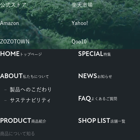
公式ストア
楽天市場
Amazon
Yahoo!
ZOZOTOWN
Qoo10
HOME
SPECIAL
トップページ
特集
ABOUT
NEWS
私たちについて
お知らせ
製品へのこだわり
FAQ
よくあるご質問
サステナビリティ
PRODUCT
SHOP LIST
商品紹介
店舗一覧
商品について知る