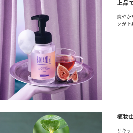
上品
爽やか
DETAILS
ンが上
植物
リキッ