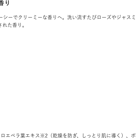
香り
ーシーでクリーミーな香りへ。洗い流すたびローズやジャスミ
された香り。
アロエベラ葉エキス※2（乾燥を防ぎ、しっとり肌に導く）、ボ