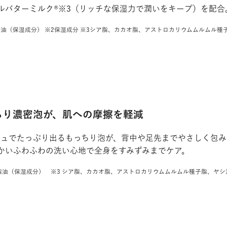
ルバターミルク®※3（リッチな保湿力で潤いをキープ）を配合
脂油（保湿成分） ※2保湿成分 ※3シア脂、カカオ脂、アストロカリウムムルムル
ちり濃密泡が、肌への摩擦を軽減
シュでたっぷり出るもっちり泡が、背中や足先までやさしく包み
かいふわふわの洗い心地で全身をすみずみまでケア。
ア脂油（保湿成分） ※3 シア脂、カカオ脂、アストロカリウムムルムル種子脂、ヤ