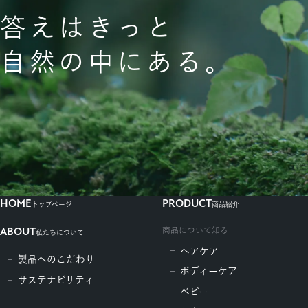
答えはきっと
自然の中にある。
HOME
PRODUCT
トップページ
商品紹介
商品について知る
ABOUT
私たちについて
ヘアケア
製品へのこだわり
ボディーケア
サステナビリティ
ベビー