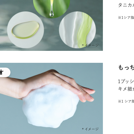
タニカ
※1シア
もっ
1プッ
キメ細
※1 シ