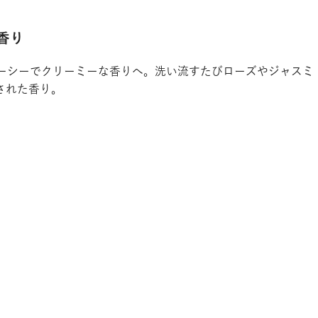
香り
ーシーでクリーミーな香りへ。洗い流すたびローズやジャスミ
された香り。