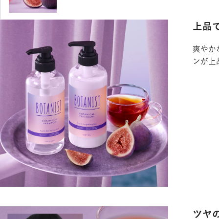
上品
爽やか
DETAILS
ンが上
ツヤ