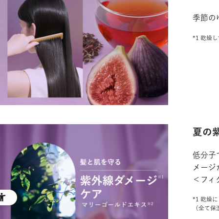
季節の
*1 乾
夏の
低分子
メージ
＜フィ
*1 乾
（全て保