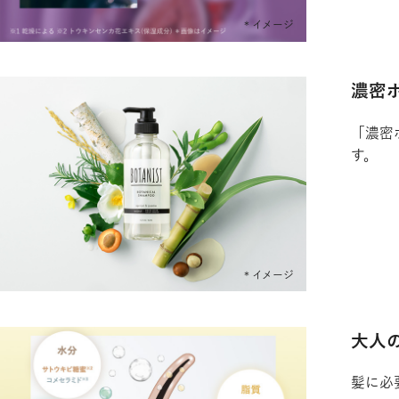
濃密
「濃密
す。
大人
髪に必