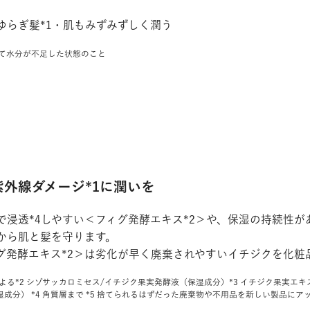
ゆらぎ髪*1・肌もみずみずしく潤う
燥して水分が不足した状態のこと
紫外線ダメージ*1に潤いを
で浸透*4しやすい＜フィグ発酵エキス*2＞や、保湿の持続性が
から肌と髪を守ります。
グ発酵エキス*2＞は劣化が早く廃棄されやすいイチジクを化粧品
燥による*2 シゾサッカロミセス/イチジク果実発酵液（保湿成分）*3 イチジク果実
湿成分） *4 角質層まで *5 捨てられるはずだった廃棄物や不用品を新しい製品に