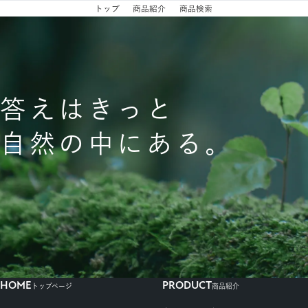
トップ
商品紹介
商品検索
ダメージケア
スカルプクレンズ
答えはきっと
バウンシーボリューム
自然の中にある。
エイジングケア
ルース
ボディーケア
モイスト
HOME
PRODUCT
トップページ
商品紹介
ディープモイスト