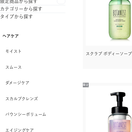
限定商品から探す
カテゴリーから探す
タイプから探す
ヘアケア
ヘアケア
スタイリング
モイスト
スクラブ ボディーソープ
シャンプー・
トリートメント
スムース
スペシャルケア
ダメージケア
限定
ヘアマスク
スカルプクレンズ
ヘアオイル
バウンシーボリューム
アウトバス
エイジングケア