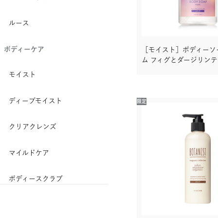
ヘアミルク
ルース
ヘアオイル
ボディーケア
［モイスト］ボディーソ
ヘアミスト
ム フィグとダージリン
ヘアバーム
モイスト
ボディーケア
ディープモイスト
限定
ボディーソープ
クリアクレンズ
液体タイプ
マイルドケア
泡タイプ
ボディースクラブ
その他
ボディーミルク