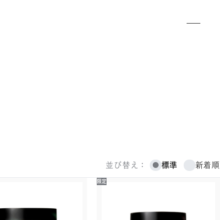
標準
新着順
並び替え：
限定