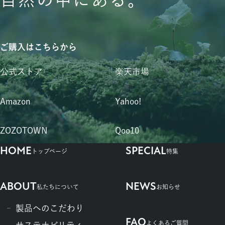
ご購入はこちらから
公式ストア
楽天市場
Amazon
Yahoo!
ZOZOTOWN
Qoo10
HOME
SPECIAL
トップページ
特集
ABOUT
NEWS
私たちについて
お知らせ
製品へのこだわり
FAQ
よくあるご質問