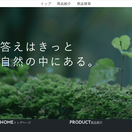
トップ
商品紹介
商品検索
ダメージケア
スカルプクレンズ
答えはきっと
バウンシーボリューム
自然の中にある。
エイジングケア
ルース
ボディーケア
モイスト
HOME
PRODUCT
トップページ
商品紹介
ディープモイスト