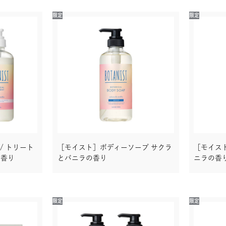
限定
限定
/ トリート
［モイスト］ボディーソープ サクラ
［モイス
の香り
とバニラの香り
ニラの香
限定
限定